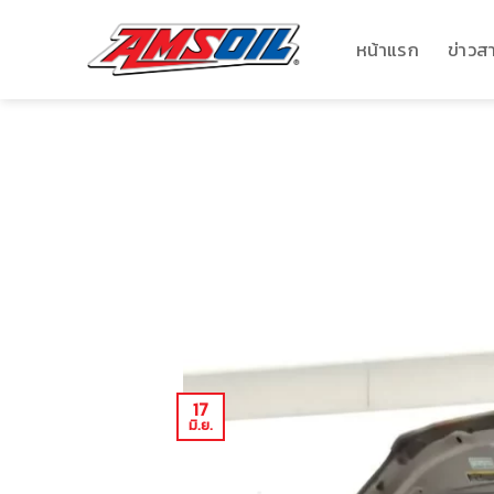
ข้าม
ไป
หน้าแรก
ข่าวส
ยัง
เนื้อหา
17
มิ.ย.