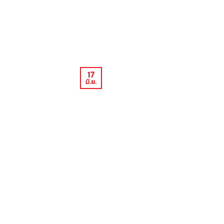
17
มิ.ย.